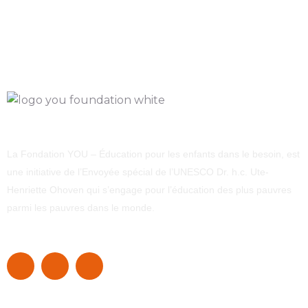
La Fondation YOU – Éducation pour les enfants dans le besoin, est
une initiative de l’Envoyée spécial de l’UNESCO Dr. h.c. Ute-
Henriette Ohoven qui s’engage pour l’éducation des plus pauvres
parmi les pauvres dans le monde.
Navigation