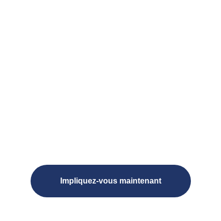
Help Now
We use your donation
directly where help is
most urgently
needed.
Impliquez-vous maintenant