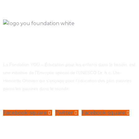
La Fondation YOU – Éducation pour les enfants dans le besoin, est
une initiative de l’Envoyée spécial de l’UNESCO Dr. h.c. Ute-
Henriette Ohoven qui s’engage pour l’éducation des plus pauvres
parmi les pauvres dans le monde.
Facebook-square
Twitter
Facebook-square
Navigation