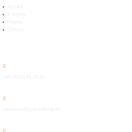
Accueil
À propos
Projets
Contact
Contact
+49 (0)211 61 11 33
sekretariat@you-stiftung.de