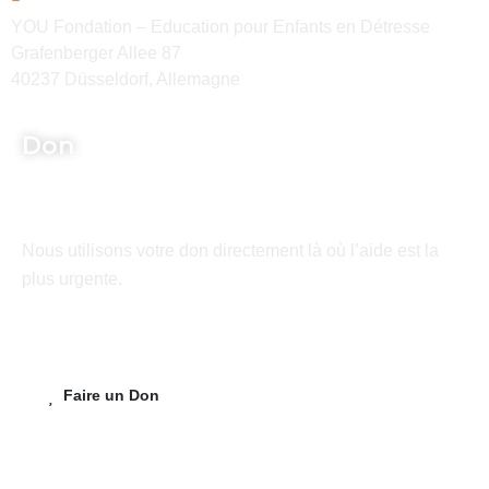
YOU Fondation – Education pour Enfants en Détresse
Grafenberger Allee 87
40237 Düsseldorf, Allemagne
Don
Nous utilisons votre don directement là où l’aide est la
plus urgente.
Faire un Don