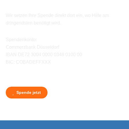
Wir setzen Ihre Spende direkt dort ein, wo Hilfe am
dringendsten benötigt wird.
Spendenkonto:
Commerzbank Düsseldorf
IBAN DE72 3004 0000 0348 0100 00
BIC: COBADEFFXXX
Spende jetzt