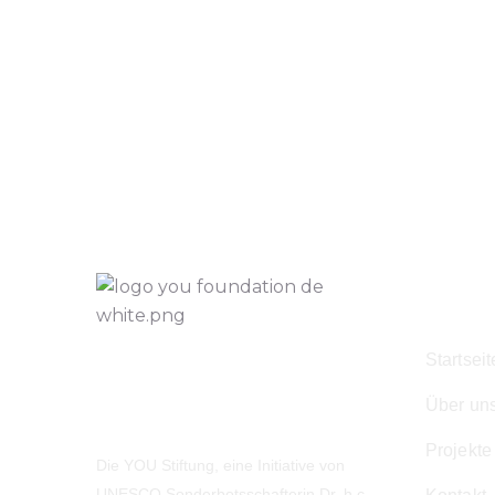
Navig
Startseit
Über un
Projekte
Die YOU Stiftung, eine Initiative von
UNESCO Sonderbotsschafterin Dr. h.c.