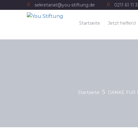
sekretariat@you-stiftung.de
0211 61 11 
Startseite
Jetzt helfen
Startseite
DANKE FÜR 