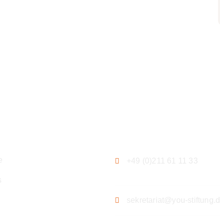
ation
Kontakt
e
+49 (0)211 61 11 33
s
sekretariat@you-stiftung.