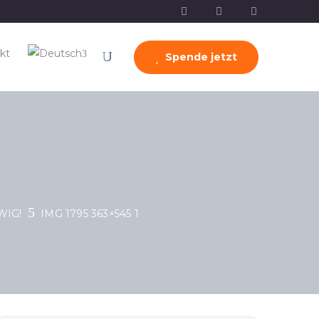
kt
Spende jetzt
WIG!
IMG 1795 363×545 1