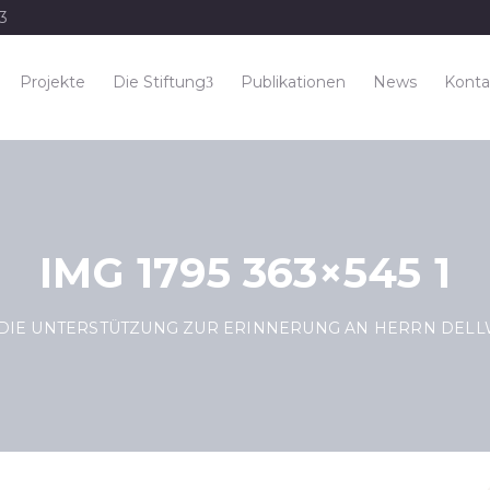
33
Projekte
Die Stiftung
Publikationen
News
Konta
IMG 1795 363×545 1
DIE UNTERSTÜTZUNG ZUR ERINNERUNG AN HERRN DELL