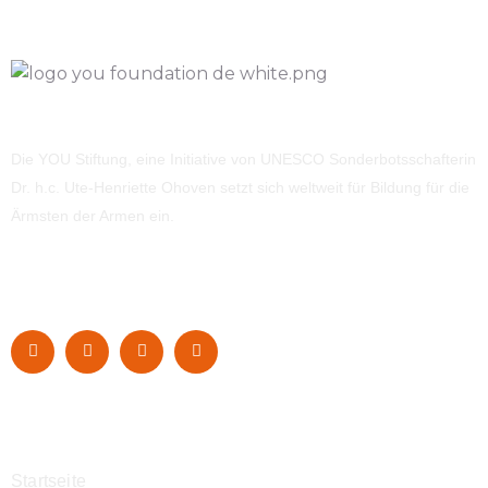
Die YOU Stiftung, eine Initiative von UNESCO Sonderbotsschafterin
Dr. h.c. Ute-Henriette Ohoven setzt sich weltweit für Bildung für die
Ärmsten der Armen ein.
Navigation
Startseite