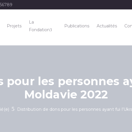
456789
La
Projets
Publications
Actualités
Con
Fondation
s pour les personnes ay
Moldavie 2022
ié(e)
Distribution de dons pour les personnes ayant fui l’Uk