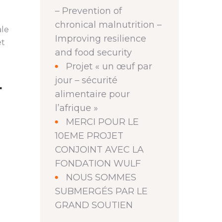
– Prevention of
chronical malnutrition –
ale
Improving resilience
et
and food security
Projet « un œuf par
jour – sécurité
L
alimentaire pour
l’afrique »
MERCI POUR LE
10EME PROJET
CONJOINT AVEC LA
FONDATION WULF
NOUS SOMMES
SUBMERGÉS PAR LE
GRAND SOUTIEN