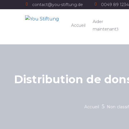
contact@you-stiftung.de
0049 89 123
Aider
Accueil
maintenant
Distribution de don
Accueil
Non classif