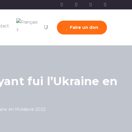
tact
Faire un don
ant fui l’Ukraine en
raine en Moldavie 2022