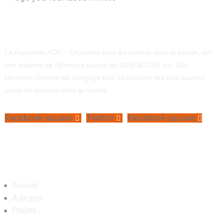
La Fondation YOU – Éducation pour les enfants dans le besoin, est
une initiative de l’Envoyée spécial de l’UNESCO Dr. h.c. Ute-
Henriette Ohoven qui s’engage pour l’éducation des plus pauvres
parmi les pauvres dans le monde.
Facebook-square
Twitter
Facebook-square
Navigation
Accueil
À propos
Projets