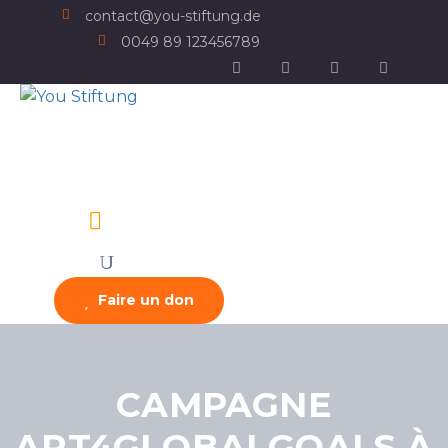
contact@you-stiftung.de
0049 89 123456789
Faire un don
CAMPAGNE
ART4GLOBALGOALS À