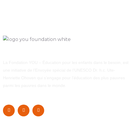
La Fondation YOU – Éducation pour les enfants dans le besoin, est
une initiative de l’Envoyée spécial de l’UNESCO Dr. h.c. Ute-
Henriette Ohoven qui s’engage pour l’éducation des plus pauvres
parmi les pauvres dans le monde.
Navigation