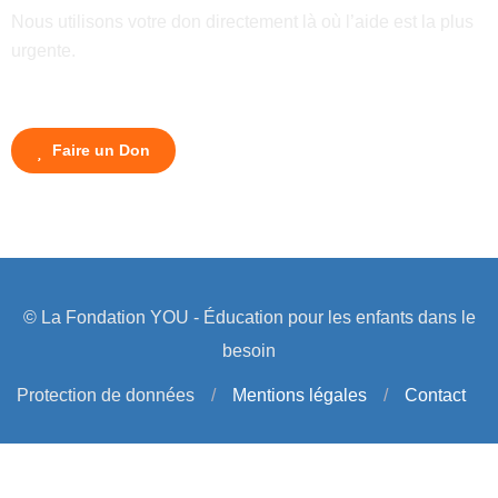
Nous utilisons votre don directement là où l’aide est la plus
urgente.
Faire un Don
© La Fondation YOU - Éducation pour les enfants dans le
besoin
Protection de données
/
Mentions légales
/
Contact