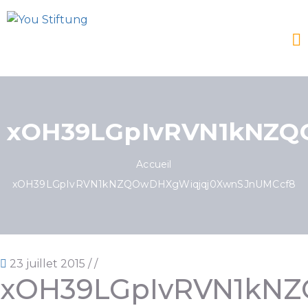
xOH39LGpIvRVN1kNZQ
Accueil
xOH39LGpIvRVN1kNZQOwDHXgWiqjqj0XwnSJnUMCcf8
23 juillet 2015
/
/
xOH39LGpIvRVN1kN