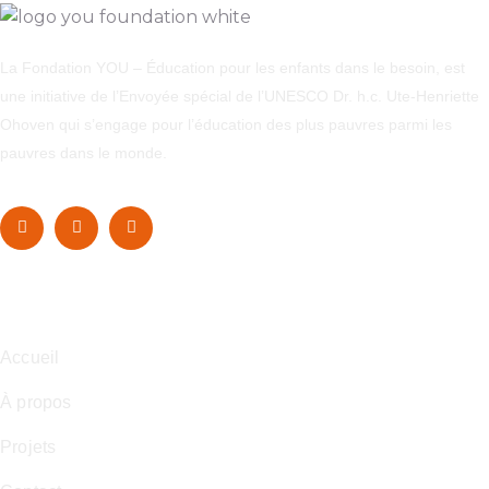
La Fondation YOU – Éducation pour les enfants dans le besoin, est
une initiative de l’Envoyée spécial de l’UNESCO Dr. h.c. Ute-Henriette
Ohoven qui s’engage pour l’éducation des plus pauvres parmi les
pauvres dans le monde.
Navigation
Accueil
À propos
Projets