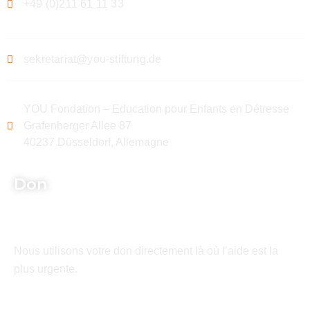
+49 (0)211 61 11 33
sekretariat@you-stiftung.de
YOU Fondation – Education pour Enfants en Détresse
Grafenberger Allee 87
40237 Düsseldorf, Allemagne
Don
Nous utilisons votre don directement là où l’aide est la
plus urgente.