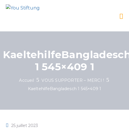
KaeltehilfeBangladesc
1 545×409 1
Accueil
VOUS SUPPORTER – MERCI !
KaeltehilfeBangladesch 1 545×409 1
25 juillet 2023