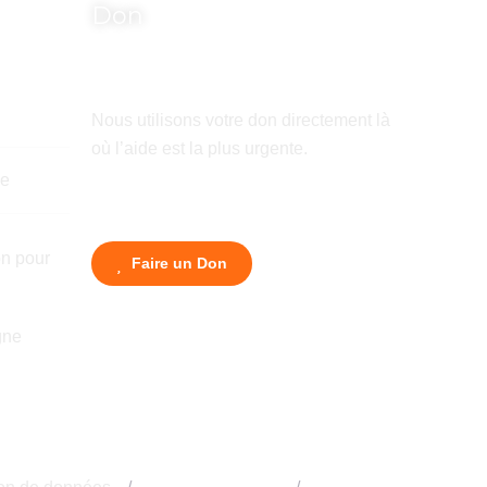
Don
Nous utilisons votre don directement là
où l’aide est la plus urgente.
de
n pour
Faire un Don
gne