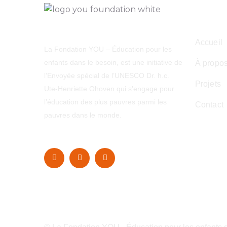
Navig
Accueil
La Fondation YOU – Éducation pour les
enfants dans le besoin, est une initiative de
À propo
l’Envoyée spécial de l’UNESCO Dr. h.c.
Projets
Ute-Henriette Ohoven qui s’engage pour
l’éducation des plus pauvres parmi les
Contact
pauvres dans le monde.