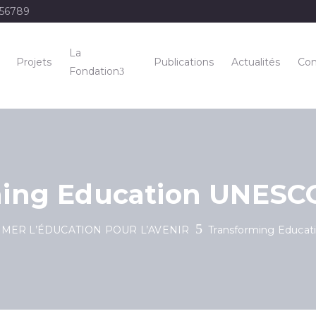
456789
La
Projets
Publications
Actualités
Con
Fondation
ing Education UNESCO
MER L’ÉDUCATION POUR L’AVENIR
Transforming Educat