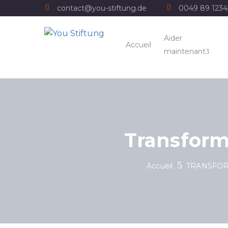
contact@you-stiftung.de
0049 89 123
Aider
Accueil
maintenant
Transform
Accueil
TRANSFOR