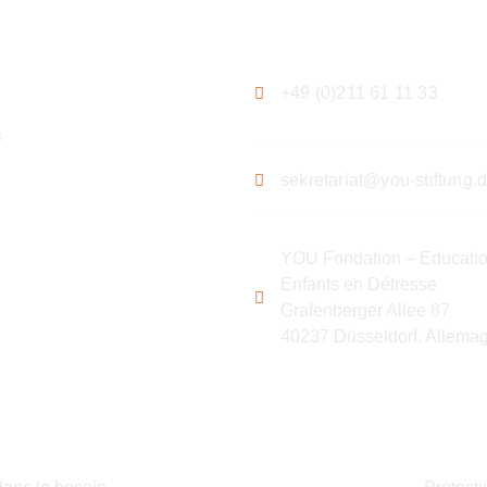
ation
Contact
+49 (0)211 61 11 33
s
sekretariat@you-stiftung.
YOU Fondation – Educatio
Enfants en Détresse
Grafenberger Allee 87
40237 Düsseldorf, Allema