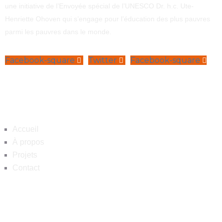
une initiative de l’Envoyée spécial de l’UNESCO Dr. h.c. Ute-
Henriette Ohoven qui s’engage pour l’éducation des plus pauvres
parmi les pauvres dans le monde.
Facebook-square
Twitter
Facebook-square
Navigation
Accueil
À propos
Projets
Contact
Contact