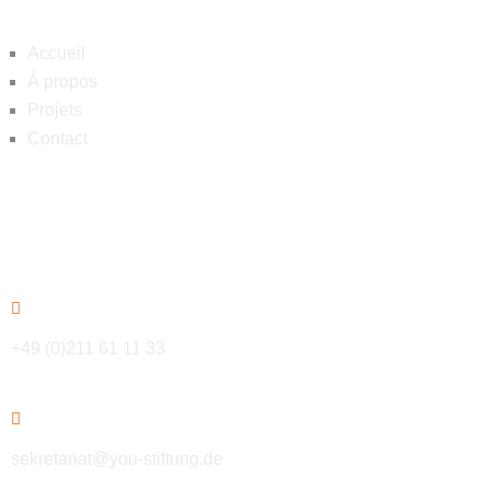
Accueil
À propos
Projets
Contact
Contact
+49 (0)211 61 11 33
sekretariat@you-stiftung.de