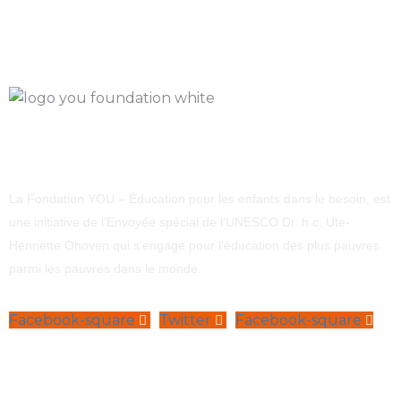
La Fondation YOU – Éducation pour les enfants dans le besoin, est
une initiative de l’Envoyée spécial de l’UNESCO Dr. h.c. Ute-
Henriette Ohoven qui s’engage pour l’éducation des plus pauvres
parmi les pauvres dans le monde.
Facebook-square
Twitter
Facebook-square
Navigation