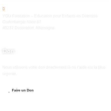
YOU Fondation – Education pour Enfants en Détresse
Grafenberger Allee 87
40237 Düsseldorf, Allemagne
Don
Nous utilisons votre don directement là où l’aide est la plus
urgente.
Faire un Don