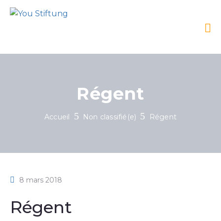
Régent
Accueil
Non classifié(e)
Régent
8 mars 2018
Régent