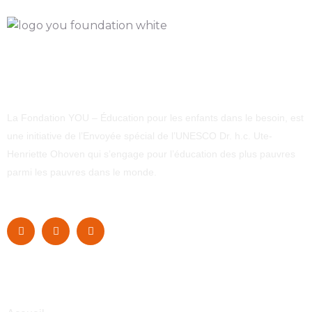
La Fondation YOU – Éducation pour les enfants dans le besoin, est
une initiative de l’Envoyée spécial de l’UNESCO Dr. h.c. Ute-
Henriette Ohoven qui s’engage pour l’éducation des plus pauvres
parmi les pauvres dans le monde.
Navigation