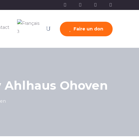
tact
Faire un don
ew Ahlhaus Ohoven
ven