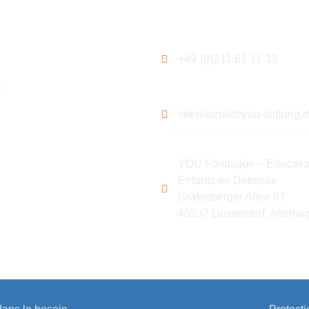
ation
Contact
+49 (0)211 61 11 33
s
sekretariat@you-stiftung.
YOU Fondation – Educatio
Enfants en Détresse
Grafenberger Allee 87
40237 Düsseldorf, Allema