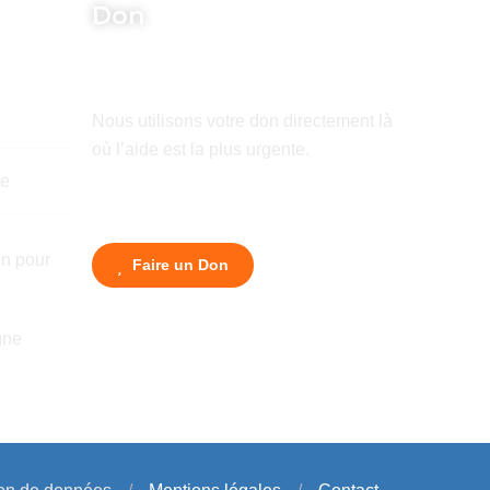
Don
Nous utilisons votre don directement là
où l’aide est la plus urgente.
de
n pour
Faire un Don
gne