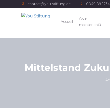
contact@you-stiftung.de
0049 89 123
Aider
Accueil
maintenant
Mittelstand Zuku
Ac