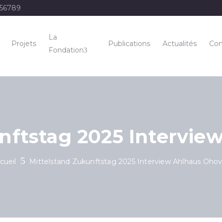
456789
La
Projets
Publications
Actualités
Con
Fondation
nftstag 2025 Intervi
cueil
Mittelstand Zukunftstag 2025 Interview Ahlhaus Oho