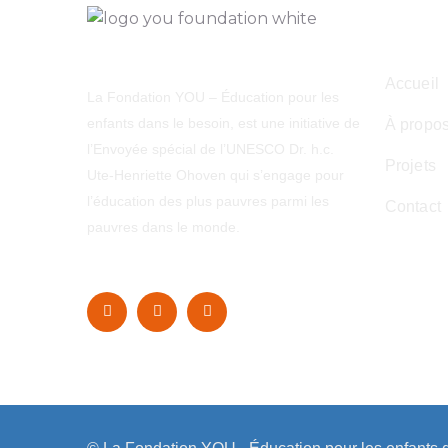
Navig
Accueil
La Fondation YOU – Éducation pour les
enfants dans le besoin, est une initiative de
À propo
l’Envoyée spécial de l’UNESCO Dr. h.c.
Projets
Ute-Henriette Ohoven qui s’engage pour
l’éducation des plus pauvres parmi les
Contact
pauvres dans le monde.