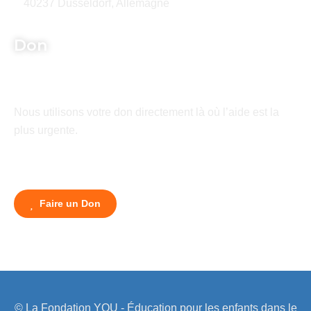
40237 Düsseldorf, Allemagne
Don
Nous utilisons votre don directement là où l’aide est la
plus urgente.
Faire un Don
© La Fondation YOU - Éducation pour les enfants dans le