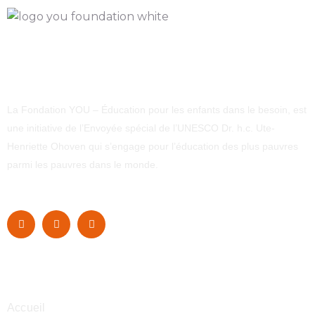
La Fondation YOU – Éducation pour les enfants dans le besoin, est
une initiative de l’Envoyée spécial de l’UNESCO Dr. h.c. Ute-
Henriette Ohoven qui s’engage pour l’éducation des plus pauvres
parmi les pauvres dans le monde.
Navigation
Accueil