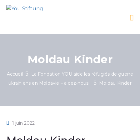
Moldau Kinder
Accueil
La Fondation YOU aide les réfugiés de guerre
ukrainiens en Moldavie – aidez-nous !
Moldau Kinder
1 juin 2022