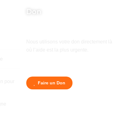
Don
Nous utilisons votre don directement là
où l’aide est la plus urgente.
de
n pour
Faire un Don
gne