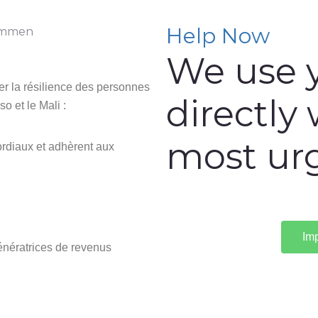
Help Now
We use 
er la résilience des personnes
directly
o et le Mali :
most ur
ordiaux et adhèrent aux
Im
énératrices de revenus