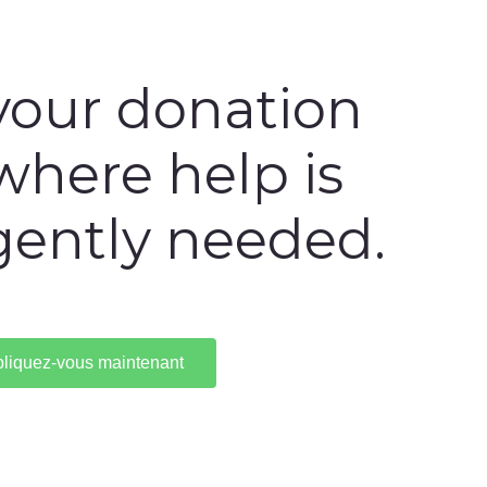
your donation
 where help is
gently needed.
pliquez-vous maintenant