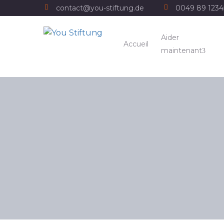
contact@you-stiftung.de
0049 89 123
Aider
Accueil
maintenant