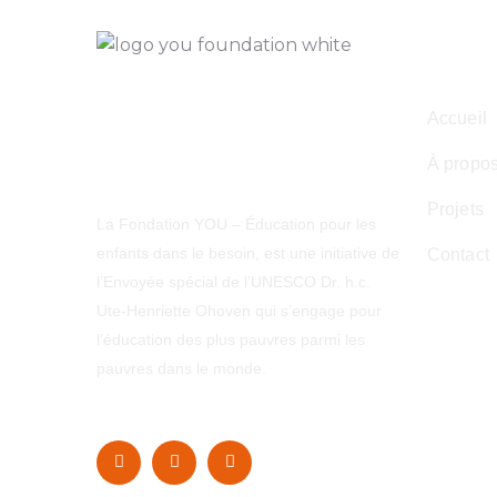
Navig
Accueil
À propo
Projets
La Fondation YOU – Éducation pour les
enfants dans le besoin, est une initiative de
Contact
l’Envoyée spécial de l’UNESCO Dr. h.c.
Ute-Henriette Ohoven qui s’engage pour
l’éducation des plus pauvres parmi les
pauvres dans le monde.