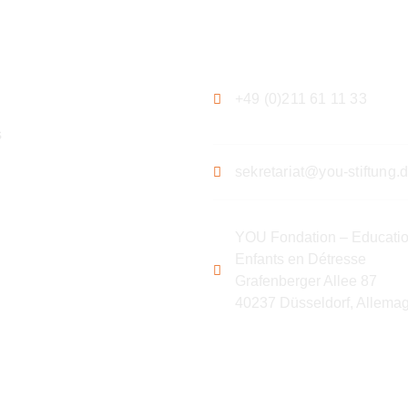
ation
Contact
+49 (0)211 61 11 33
s
sekretariat@you-stiftung.
YOU Fondation – Educatio
Enfants en Détresse
Grafenberger Allee 87
40237 Düsseldorf, Allema