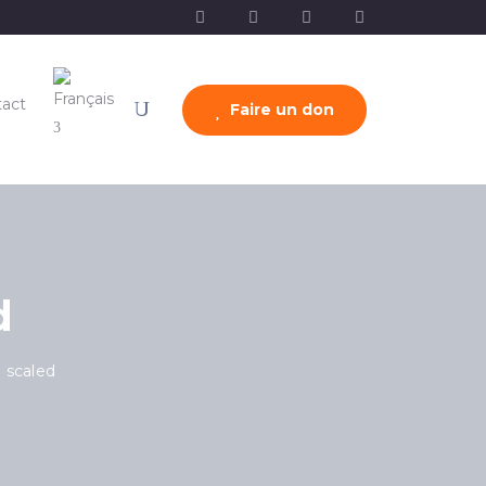
act
Faire un don
d
 scaled