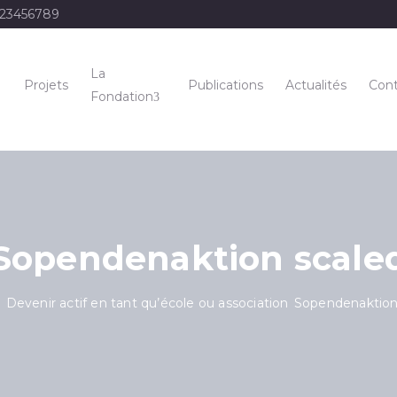
123456789
La
Projets
Publications
Actualités
Cont
Fondation
Sopendenaktion scale
l
Devenir actif en tant qu’école ou association
Sopendenaktion