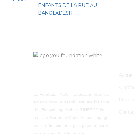
ENFANTS DE LA RUE AU
BANGLADESH
Navi
Accuei
À prop
La Fondation YOU – Éducation pour les
Projet
enfants dans le besoin, est une initiative
de l’Envoyée spécial de l’UNESCO Dr.
Contac
h.c. Ute-Henriette Ohoven qui s’engage
pour l’éducation des plus pauvres parmi
les pauvres dans le monde.