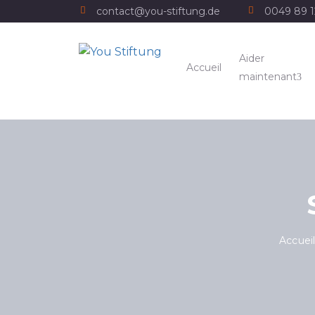
contact@you-stiftung.de
0049 89 
Aider
Accueil
maintenant
Accuei