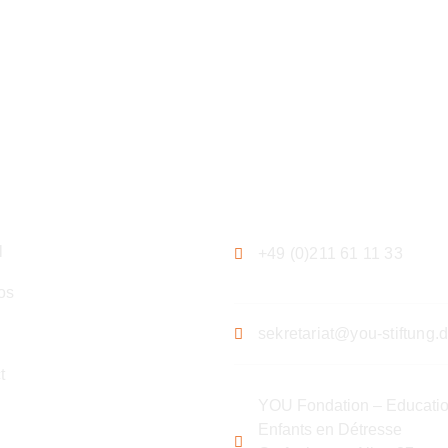
gation
Contact
l
+49 (0)211 61 11 33
os
s
sekretariat@you-stiftung.
t
YOU Fondation – Educatio
Enfants en Détresse