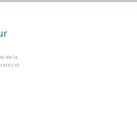
ur
e de la
arents et