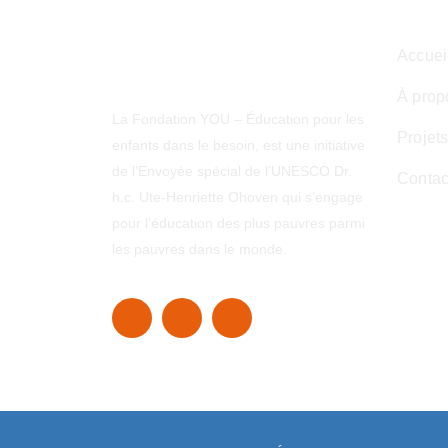
Accuei
À prop
La Fondation YOU – Éducation pour les
Projet
enfants dans le besoin, est une initiative
de l’Envoyée spécial de l’UNESCO Dr.
Contac
h.c. Ute-Henriette Ohoven qui s’engage
pour l’éducation des plus pauvres parmi
les pauvres dans le monde.