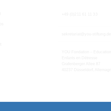
l
+49 (0)211 61 11 33
os
s
sekretariat@you-stiftung.d
t
YOU Fondation – Education
Enfants en Détresse
Grafenberger Allee 87
40237 Düsseldorf, Allemag