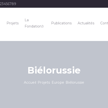
123456789
La
Projets
Publications
Actualités
Cont
Fondation
Biélorussie
Accueil
Projets
Europe
Biélorussie