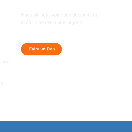
Nous utilisons votre don directement
là où l’aide est la plus urgente.
e
Faire un Don
 pour
ne