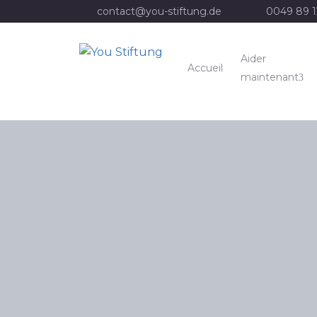
contact@you-stiftung.de
0049 89 
Aider
Accueil
maintenant