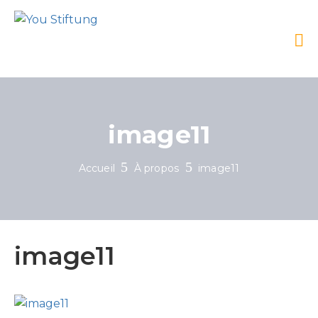
image11
Accueil
À propos
image11
image11