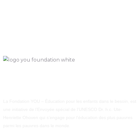
La Fondation YOU – Éducation pour les enfants dans le besoin, est
une initiative de l’Envoyée spécial de l’UNESCO Dr. h.c. Ute-
Henriette Ohoven qui s’engage pour l’éducation des plus pauvres
parmi les pauvres dans le monde.