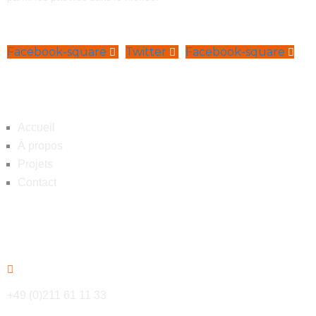
Facebook-square
Twitter
Facebook-square
Navigation
Accueil
À propos
Projets
Contact
Contact
+49 (0)211 61 11 33