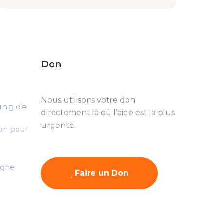
Don
Nous utilisons votre don
ung.de
directement là où l’aide est la plus
urgente.
on pour
agne
Faire un Don