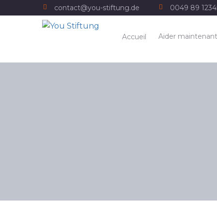
contact@you-stiftung.de
0049 89 123
Aider maintenan
Accueil