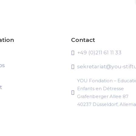
ation
Contact
+49 (0)211 61 11 33
l
os
sekretariat@you-stift
YOU Fondation – Educati
t
Enfants en Détresse
Grafenberger Allee 87
40237 Düsseldorf, Allem