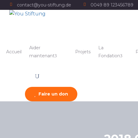
contact@you-stiftung.de
0049 89 123456789
Aider
La
Accueil
Projets
P
maintenant
Fondation
Faire un don