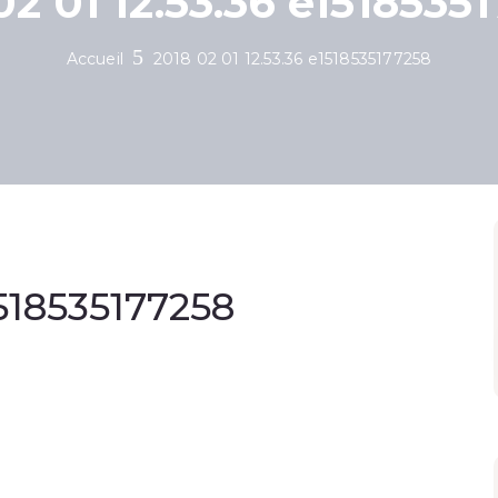
02 01 12.53.36 e1518535
Accueil
2018 02 01 12.53.36 e1518535177258
1518535177258