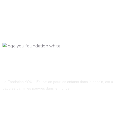
La Fondation YOU – Éducation pour les enfants dans le besoin, est un
pauvres parmi les pauvres dans le monde.