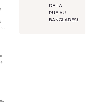
DE LA
e
RUE AU
BANGLADESH
s
 et
nt
ue
és.