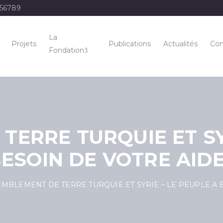
456789
La
Projets
Publications
Actualités
Con
Fondation
ERRE TURQUIE ET ​​SY
ESOIN DE VOTRE AIDE
MBLEMENT DE TERRE TURQUIE ET ​​SYRIE – LE PEUPLE A 