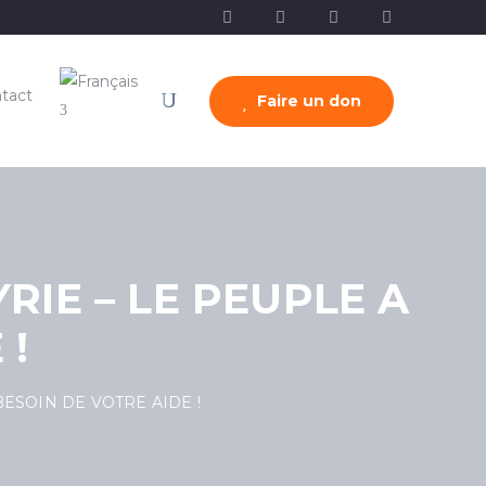
tact
Faire un don
RIE – LE PEUPLE A
 !
BESOIN DE VOTRE AIDE !