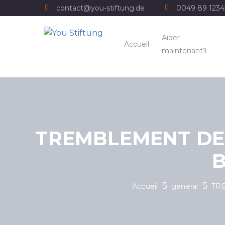
contact@you-stiftung.de
0049 89 123
Aider
Accueil
maintenant
TREMBLEMENT DE T
B
Accueil
general
TRE