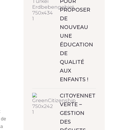
POUR
PROPOSER
DE
NOUVEAU
UNE
ÉDUCATION
DE
QUALITÉ
AUX
ENFANTS !
CITOYENNETÉ
VERTE –
t
GESTION
 de
DES
la