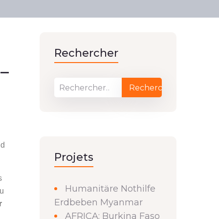
Rechercher
–
ud
Projets
s
Humanitäre Nothilfe
au
Erdbeben Myanmar
r
AFRICA: Burkina Faso