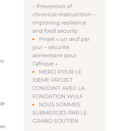
– Prevention of
chronical malnutrition –
e
Improving resilience
d
and food security
Projet « un œuf par
jour – sécurité
alimentaire pour
les
l’afrique »
MERCI POUR LE
10EME PROJET
CONJOINT AVEC LA
FONDATION WULF
 de
NOUS SOMMES
SUBMERGÉS PAR LE
GRAND SOUTIEN
les