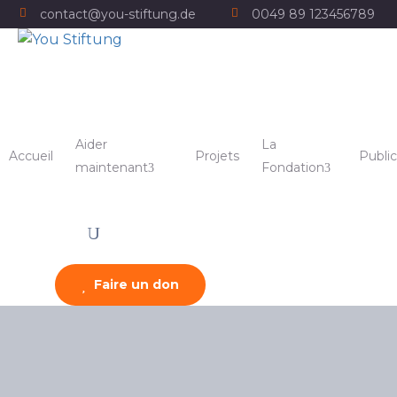
contact@you-stiftung.de
0049 89 123456789
Aider
La
Accueil
Projets
Public
maintenant
Fondation
Faire un don