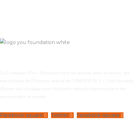
La Fondation YOU – Éducation pour les enfants dans le besoin, est
une initiative de l’Envoyée spécial de l’UNESCO Dr. h.c. Ute-Henriette
Ohoven qui s’engage pour l’éducation des plus pauvres parmi les
pauvres dans le monde.
Facebook-square
Twitter
Facebook-square
Navigation