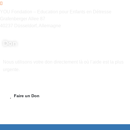
YOU Fondation – Education pour Enfants en Détresse
Grafenberger Allee 87
40237 Düsseldorf, Allemagne
Don
Nous utilisons votre don directement là où l’aide est la plus
urgente.
Faire un Don