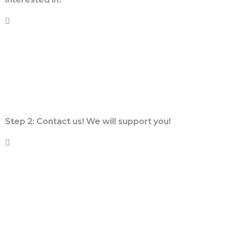
– Sponsored run or sport related event
– Bake sale or craft sale at a school function
– Antique sale with unique offerings
– Benefit concert with your school band
– Neighborhood drives
– Contests
Step 2: Contact us! We will support you!