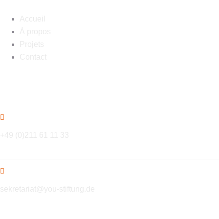
Accueil
À propos
Projets
Contact
Contact
+49 (0)211 61 11 33
sekretariat@you-stiftung.de