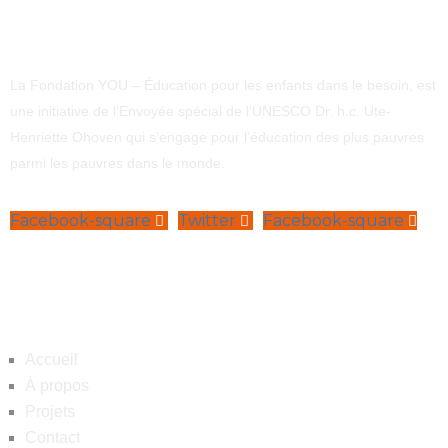
La Fondation YOU – Éducation pour les enfants dans le besoin, est
une initiative de l’Envoyée spécial de l’UNESCO Dr. h.c. Ute-
Henriette Ohoven qui s’engage pour l’éducation des plus pauvres
parmi les pauvres dans le monde.
Facebook-square
Twitter
Facebook-square
Navigation
Accueil
À propos
Projets
Contact