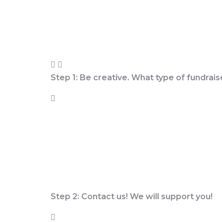
Step 1: Be creative. What type of fundrais
– Sponsored run or sport related event
– Bake sale or craft sale at a school funct
– Antique sale with unique offerings
– Benefit concert with your school band
– Neighborhood drives
– Contests
Step 2: Contact us! We will support you!