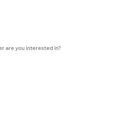
COMMENT ÇA MARCHE ?
er are you interested in?
ion