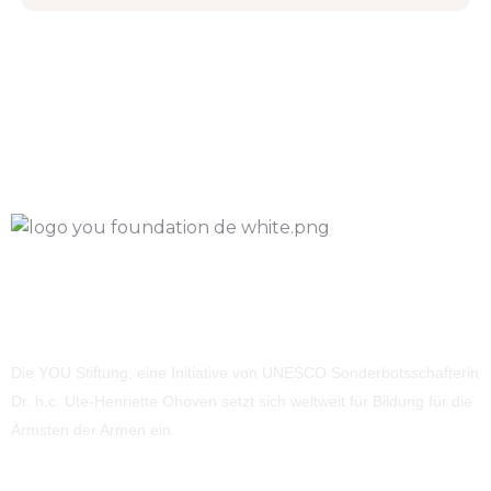
Die YOU Stiftung, eine Initiative von UNESCO Sonderbotsschafterin
Dr. h.c. Ute-Henriette Ohoven setzt sich weltweit für Bildung für die
Ärmsten der Armen ein.